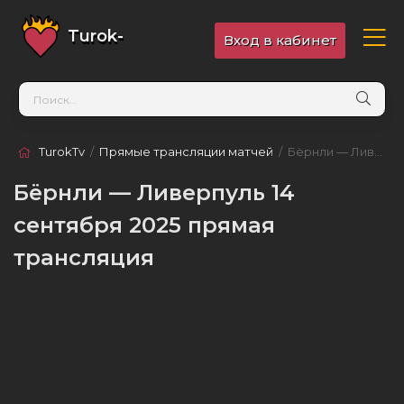
Turok-
Вход в кабинет
TV
.online
TurokTv
/
Прямые трансляции матчей
/ Бёрнли — Ливерпуль
Бёрнли — Ливерпуль 14
сентября 2025 прямая
трансляция