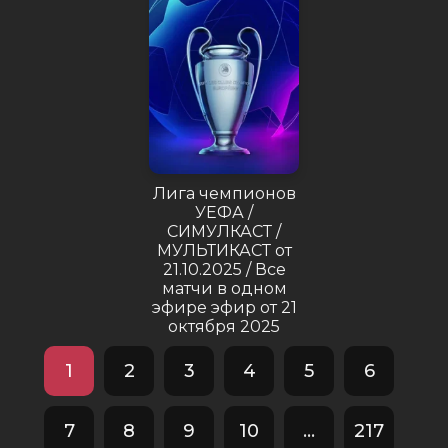
Лига чемпионов
УЕФА /
СИМУЛКАСТ /
МУЛЬТИКАСТ от
21.10.2025 / Все
матчи в одном
эфире эфир от 21
октября 2025
1
2
3
4
5
6
7
8
9
10
...
217