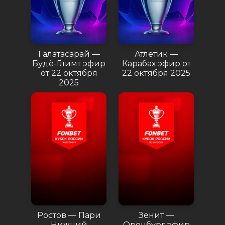
Галатасарай —
Атлетик —
Будё-Глимт эфир
Карабах эфир от
от 22 октября
22 октября 2025
2025
Ростов — Пари
Зенит —
Нижний
Оренбург эфир