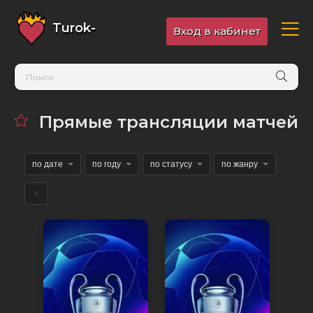
Turok-
Вход в кабинет
TV
.online
Прямые трансляции матчей
по дате
по году
по статусу
по жанру