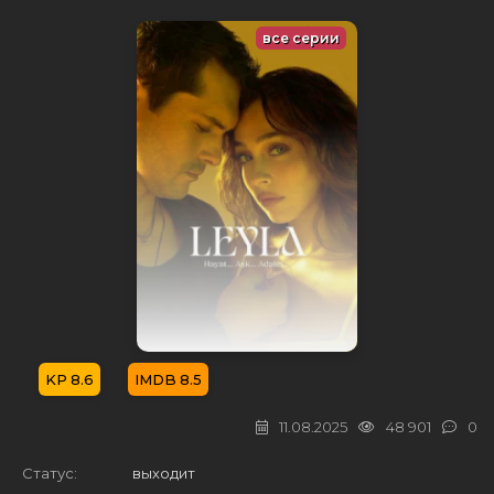
все серии
8.6
8.5
11.08.2025
48 901
0
Статус:
выходит