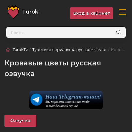
Turok-
Вход в кабинет
TV
.online
TurokTv
/
Турецкие сериалы на русском языке
/ Кровавые цветы
Кровавые цветы русская
озвучка
Озвучка